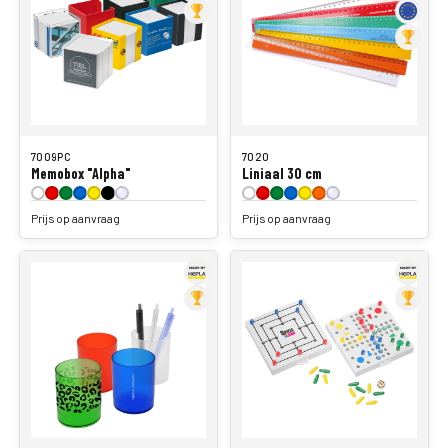
7009PC
7020
Memobox "Alpha"
Liniaal 30 cm
Prijs op aanvraag
Prijs op aanvraag