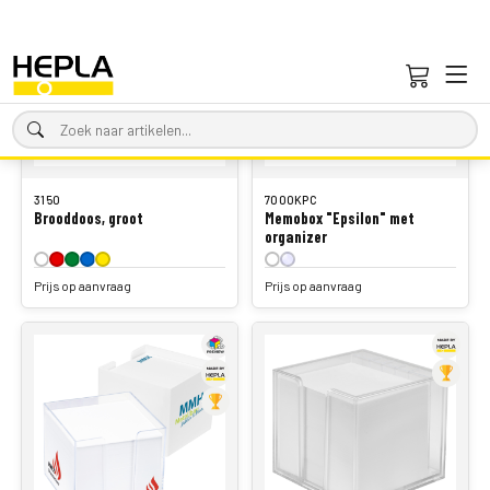
3150
7000KPC
Brooddoos, groot
Memobox "Epsilon" met
organizer
Prijs op aanvraag
Prijs op aanvraag