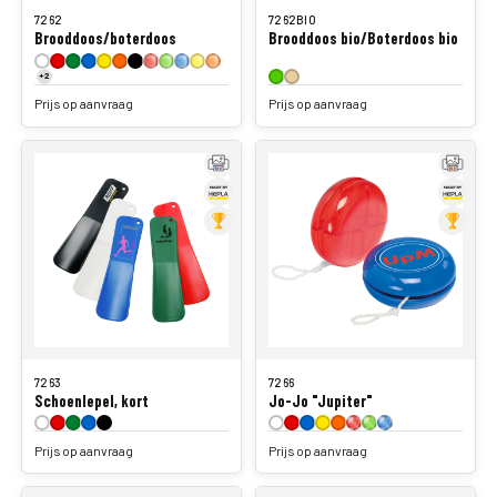
Brooddoos/boterdoos
Brooddoos bio/Boterdoos bio
+2
Prijs op aanvraag
Prijs op aanvraag
7263
7266
Schoenlepel, kort
Jo-Jo "Jupiter"
Prijs op aanvraag
Prijs op aanvraag