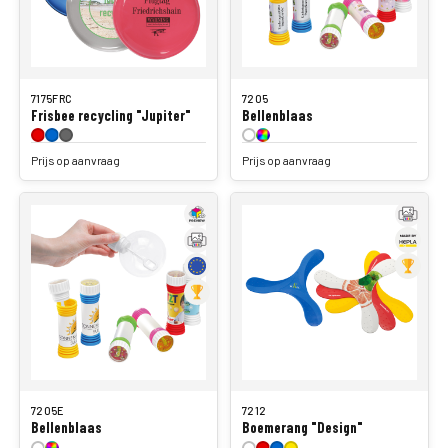
7175FRC
7205
Frisbee recycling "Jupiter"
Bellenblaas
Prijs op aanvraag
Prijs op aanvraag
7205E
7212
Bellenblaas
Boemerang "Design"