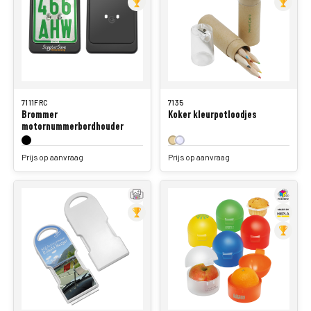
7111FRC
7135
Brommer
Koker kleurpotloodjes
motornummerbordhouder
Prijs op aanvraag
Prijs op aanvraag