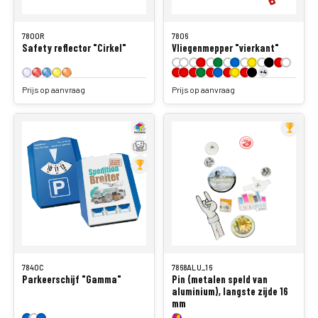
7800R
7806
Safety reflector "Cirkel"
Vliegenmepper "vierkant"
+4
Prijs op aanvraag
Prijs op aanvraag
7840C
7868ALU_16
Parkeerschijf "Gamma"
Pin (metalen speld van
aluminium), langste zijde 16
mm