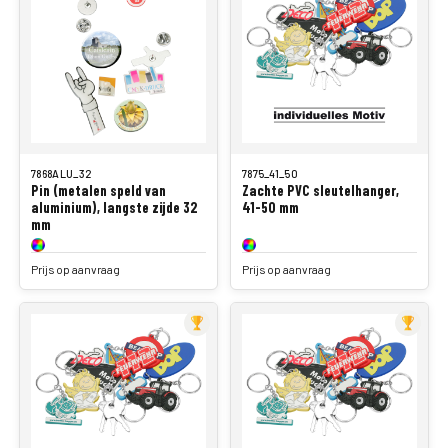
7868ALU_32
7875_41_50
Pin (metalen speld van
Zachte PVC sleutelhanger,
aluminium), langste zijde 32
41-50 mm
mm
Prijs op aanvraag
Prijs op aanvraag