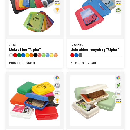
7254
7254FRC
IJskrabber "Alpha"
IJskrabber recycling "Alpha"
Prijs op aanvraag
Prijs op aanvraag
7262
7262BIO