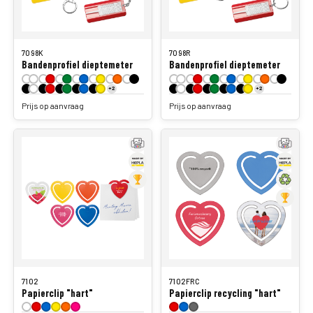
7098K
7098R
Bandenprofiel dieptemeter
Bandenprofiel dieptemeter
+2
+2
Prijs op aanvraag
Prijs op aanvraag
7102
7102FRC
Papierclip "hart"
Papierclip recycling "hart"
Prijs op aanvraag
Prijs op aanvraag