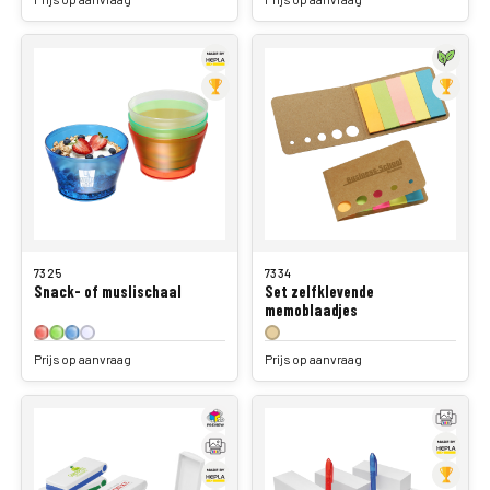
7325
7334
Snack- of muslischaal
Set zelfklevende
memoblaadjes
Prijs op aanvraag
Prijs op aanvraag