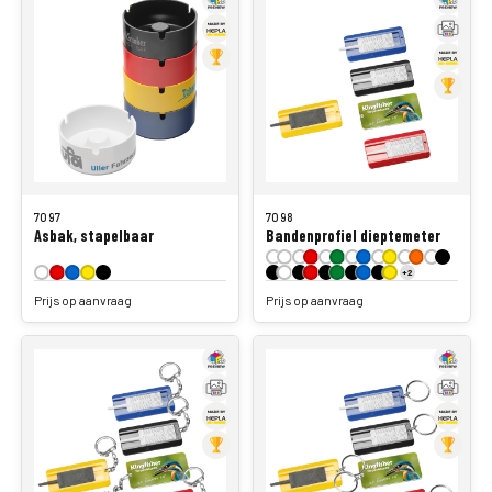
7097
7098
Asbak, stapelbaar
Bandenprofiel dieptemeter
+2
Prijs op aanvraag
Prijs op aanvraag