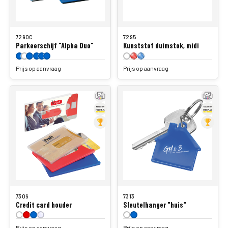
7290C
7295
Parkeerschijf "Alpha Duo"
Kunststof duimstok, midi
Prijs op aanvraag
Prijs op aanvraag
7306
7313
Credit card houder
Sleutelhanger "huis"
Prijs op aanvraag
Prijs op aanvraag