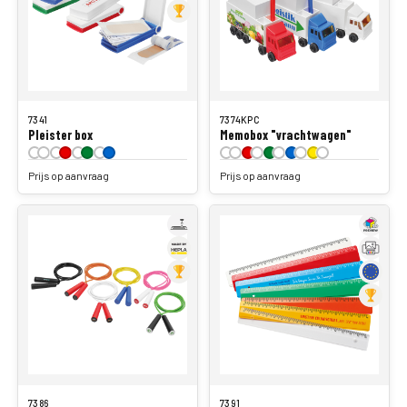
7341
7374KPC
Pleister box
Memobox "vrachtwagen"
Prijs op aanvraag
Prijs op aanvraag
7386
7391
Springtouw
Liniaal 16 cm