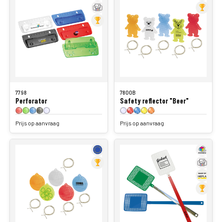
7798
7800B
Perforator
Safety reflector "Beer"
Prijs op aanvraag
Prijs op aanvraag