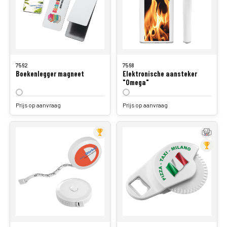
7562
7568
Boekenlegger magneet
Elektronische aansteker
"Omega"
Prijs op aanvraag
Prijs op aanvraag
7576
7594