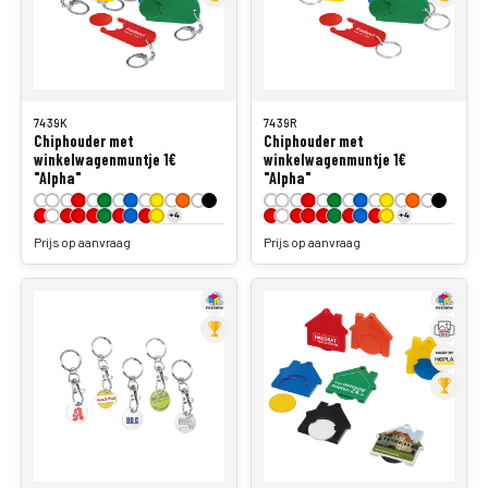
7439K
7439R
Chiphouder met
Chiphouder met
winkelwagenmuntje 1€
winkelwagenmuntje 1€
"Alpha"
"Alpha"
+4
+4
Prijs op aanvraag
Prijs op aanvraag