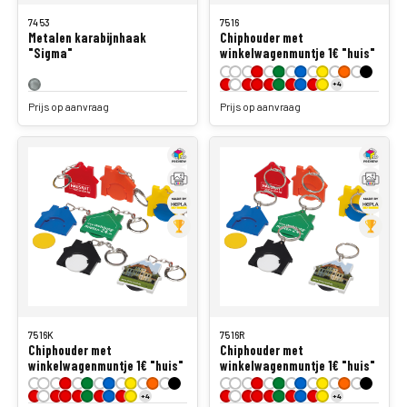
7453
7516
Metalen karabijnhaak
Chiphouder met
"Sigma"
winkelwagenmuntje 1€ "huis"
+4
Prijs op aanvraag
Prijs op aanvraag
7516K
7516R
Chiphouder met
Chiphouder met
winkelwagenmuntje 1€ "huis"
winkelwagenmuntje 1€ "huis"
+4
+4
Prijs op aanvraag
Prijs op aanvraag