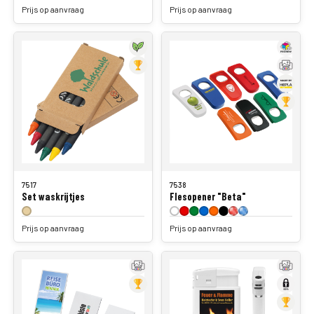
7517
7538
Set waskrijtjes
Flesopener "Beta"
Prijs op aanvraag
Prijs op aanvraag