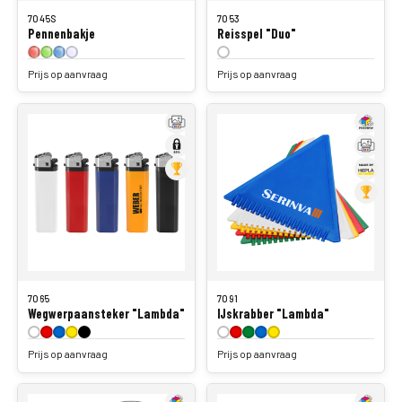
7045S
7053
Pennenbakje
Reisspel "Duo"
Prijs op aanvraag
Prijs op aanvraag
7065
7091
Wegwerpaansteker "Lambda"
IJskrabber "Lambda"
Prijs op aanvraag
Prijs op aanvraag