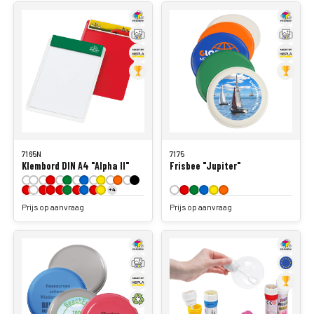
7165N
7175
Klembord DIN A4 "Alpha II"
Frisbee "Jupiter"
+4
Prijs op aanvraag
Prijs op aanvraag