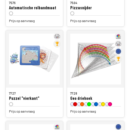
Automatische rolbandmaat
Pizzasnijder
Prijs op aanvraag
Prijs op aanvraag
7727
7728
Puzzel "vierkant"
Geo driehoek
Prijs op aanvraag
Prijs op aanvraag