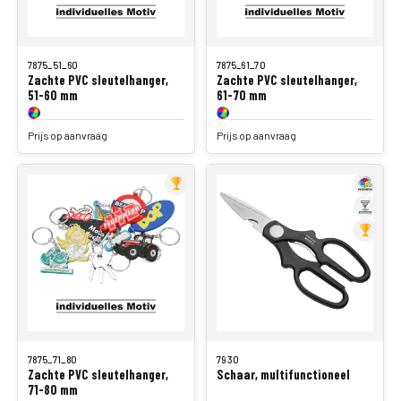
7875_51_60
7875_61_70
Zachte PVC sleutelhanger,
Zachte PVC sleutelhanger,
51-60 mm
61-70 mm
Prijs op aanvraag
Prijs op aanvraag
Diese Website verwendet Cookies, die für den
7875_71_80
7930
Betrieb des Shops notwendig sind. Durch die
Verstanden
Zachte PVC sleutelhanger,
Schaar, multifunctioneel
Nutzung stimmen Sie der Verwendung zu.
71-80 mm
Datenschutz