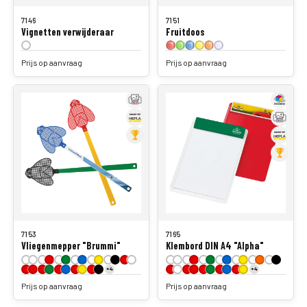
7146
7151
Vignetten verwijderaar
Fruitdoos
Prijs op aanvraag
Prijs op aanvraag
7153
7165
Vliegenmepper "Brummi"
Klembord DIN A4 "Alpha"
+4
+4
Prijs op aanvraag
Prijs op aanvraag