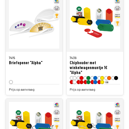
7415
7439
Briefopener "Alpha"
Chiphouder met
winkelwagenmuntje 1€
"Alpha"
+4
Prijs op aanvraag
Prijs op aanvraag