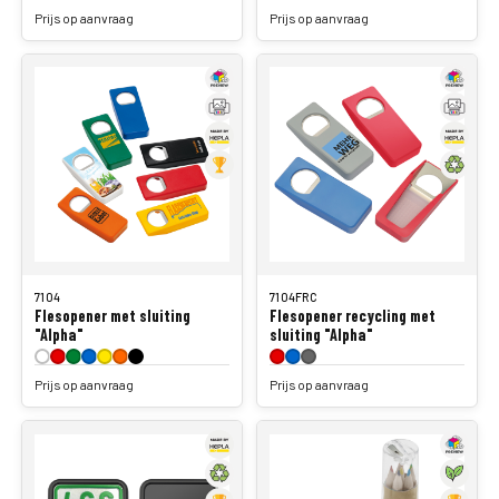
7104
7104FRC
Flesopener met sluiting
Flesopener recycling met
"Alpha"
sluiting "Alpha"
Prijs op aanvraag
Prijs op aanvraag