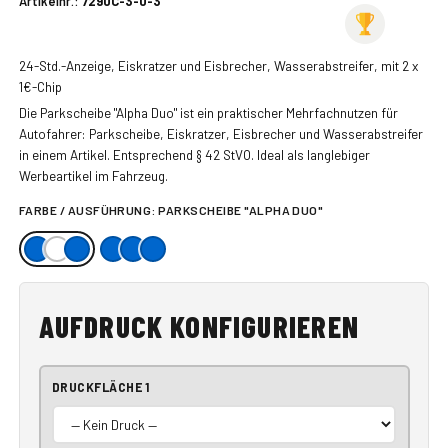
Artikelnr.:
7290C-3-0-3
24-Std.-Anzeige, Eiskratzer und Eisbrecher, Wasserabstreifer, mit 2 x
1€-Chip
Die Parkscheibe "Alpha Duo" ist ein praktischer Mehrfachnutzen für
Autofahrer: Parkscheibe, Eiskratzer, Eisbrecher und Wasserabstreifer
in einem Artikel. Entsprechend § 42 StVO. Ideal als langlebiger
Werbeartikel im Fahrzeug.
FARBE / AUSFÜHRUNG:
PARKSCHEIBE "ALPHA DUO"
AUFDRUCK KONFIGURIEREN
DRUCKFLÄCHE 1