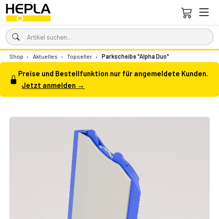
Shop
›
Aktuelles
›
Topseller
›
Parkscheibe "Alpha Duo"
Preise und Bestellfunktion nur für angemeldete Kunden.
Jetzt anmelden →