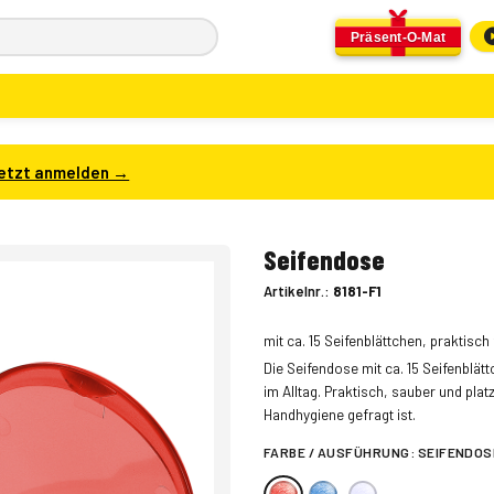
Präsent-O-Mat
etzt anmelden →
Seifendose
Artikelnr.:
8181-F1
mit ca. 15 Seifenblättchen, praktisc
Die Seifendose mit ca. 15 Seifenblät
im Alltag. Praktisch, sauber und plat
Handhygiene gefragt ist.
FARBE / AUSFÜHRUNG:
SEIFENDOS