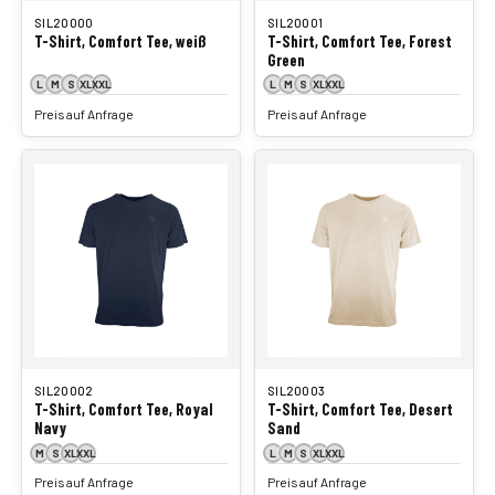
SIL20000
SIL20001
T-Shirt, Comfort Tee, weiß
T-Shirt, Comfort Tee, Forest
Green
L
M
S
XL
XXL
L
M
S
XL
XXL
Preis auf Anfrage
Preis auf Anfrage
SIL20002
SIL20003
T-Shirt, Comfort Tee, Royal
T-Shirt, Comfort Tee, Desert
Navy
Sand
M
S
XL
XXL
L
M
S
XL
XXL
Preis auf Anfrage
Preis auf Anfrage