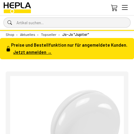
Shop
›
Aktuelles
›
Topseller
›
Jo-Jo "Jupiter"
Preise und Bestellfunktion nur für angemeldete Kunden.
Jetzt anmelden →