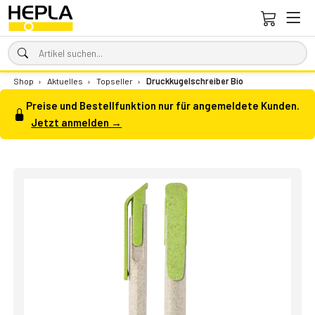
Shop
›
Aktuelles
›
Topseller
›
Druckkugelschreiber Bio
Preise und Bestellfunktion nur für angemeldete Kunden.
Jetzt anmelden →