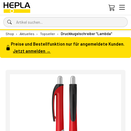
Shop
›
Aktuelles
›
Topseller
›
Druckkugelschreiber "Lambda"
Preise und Bestellfunktion nur für angemeldete Kunden.
Jetzt anmelden →