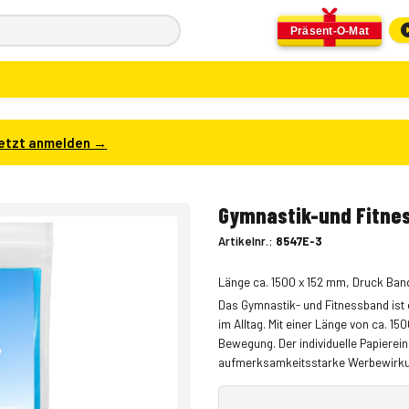
Präsent-O-Mat
etzt anmelden →
Gymnastik-und Fitne
Artikelnr.:
8547E-3
Länge ca. 1500 x 152 mm, Druck Band
Das Gymnastik- und Fitnessband ist 
im Alltag. Mit einer Länge von ca. 15
Bewegung. Der individuelle Papierei
aufmerksamkeitsstarke Werbewirkung