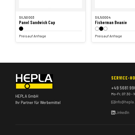
SIL50003
SIL50004
Panel Sandwich Cap
Fisherman Beanie
Preis auf Anfrage
Preis auf Anfrage
SERVICE-HO
+49 5681 99
Mo–Fr, 07:30 – 
HEPLA GmbH
info@hepla
Ihr Partner für Werbemittel
LinkedIn