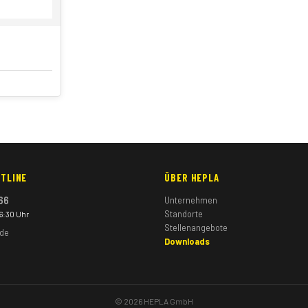
TLINE
ÜBER HEPLA
66
Unternehmen
Standorte
16:30 Uhr
Stellenangebote
.de
Downloads
© 2026 HEPLA GmbH