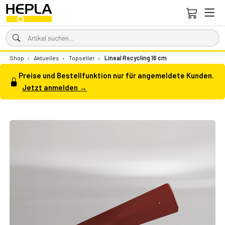
Shop
›
Aktuelles
›
Topseller
›
Lineal Recycling 16 cm
Preise und Bestellfunktion nur für angemeldete Kunden.
Jetzt anmelden →