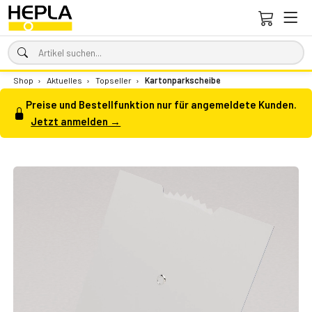
Shop
›
Aktuelles
›
Topseller
›
Kartonparkscheibe
Preise und Bestellfunktion nur für angemeldete Kunden.
Jetzt anmelden →