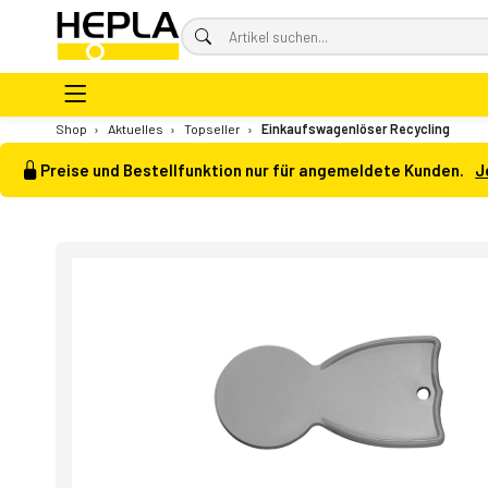
Shop
›
Aktuelles
›
Topseller
›
Einkaufswagenlöser Recycling
Preise und Bestellfunktion nur für angemeldete Kunden.
J