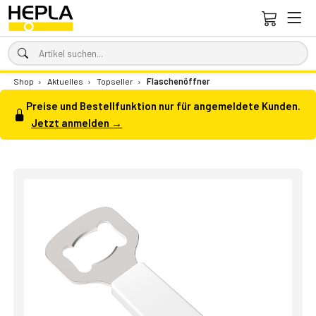
Shop
›
Aktuelles
›
Topseller
›
Flaschenöffner
Preise und Bestellfunktion nur für angemeldete Kunden.
Jetzt anmelden →