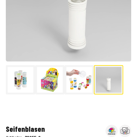
▶
Seifenblasen