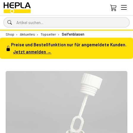
Shop
›
Aktuelles
›
Topseller
›
Seifenblasen
Preise und Bestellfunktion nur für angemeldete Kunden.
Jetzt anmelden →