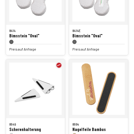
8414
8414E
Bimsstein "Oval"
Bimsstein "Oval"
Preis auf Anfrage
Preis auf Anfrage
8649
8664
Scherenhalterung
Nagelfeile Bambus