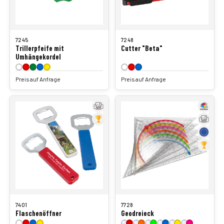
7245
7248
Trillerpfeife mit
Cutter "Beta"
Umhängekordel
Preis auf Anfrage
Preis auf Anfrage
7401
7728
Flaschenöffner
Geodreieck