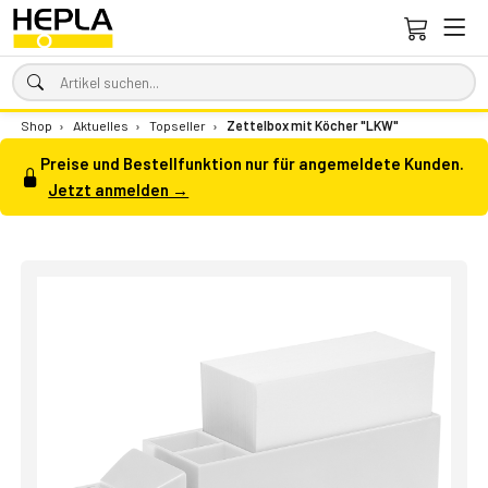
Shop
›
Aktuelles
›
Topseller
›
Zettelbox mit Köcher "LKW"
Preise und Bestellfunktion nur für angemeldete Kunden.
Jetzt anmelden →