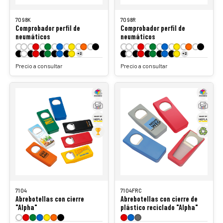
7098K
7098R
Comprobador perfil de
Comprobador perfil de
neumáticos
neumáticos
+2
+2
Precio a consultar
Precio a consultar
7104
7104FRC
Abrebotellas con cierre
Abrebotellas con cierre de
"Alpha"
plástico reciclado "Alpha"