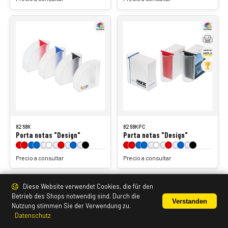
8268K
8268KPC
Porta notas "Design"
Porta notas "Design"
Precio a consultar
Precio a consultar
Diese Website verwendet Cookies, die für den
Betrieb des Shops notwendig sind. Durch die
Verstanden
Nutzung stimmen Sie der Verwendung zu.
Datenschutz