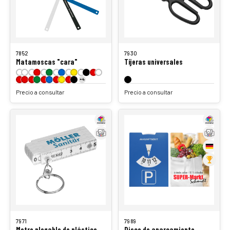
7852
7930
Matamoscas "cara"
Tijeras universales
+4
Precio a consultar
Precio a consultar
7971
7989
Metro plegable de plástico
Disco de aparcamiento