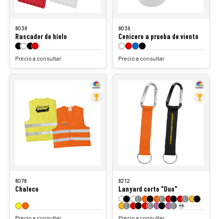
8038
8039
Rascador de hielo
Cenicero a prueba de viento
Precio a consultar
Precio a consultar
8078
8212
Chaleco
Lanyard corto "Duo"
+4
Precio a consultar
Precio a consultar