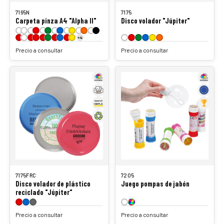
7165N
7175
Carpeta pinza A4 "Alpha II"
Disco volador "Júpiter"
+4
Precio a consultar
Precio a consultar
7175FRC
7205
Disco volador de plástico
Juego pompas de jabón
reciclado "Júpiter"
Precio a consultar
Precio a consultar