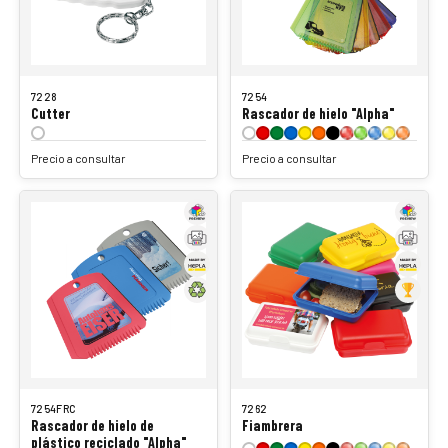
7228
7254
Cutter
Rascador de hielo "Alpha"
Precio a consultar
Precio a consultar
7254FRC
7262
Rascador de hielo de
Fiambrera
plástico reciclado "Alpha"