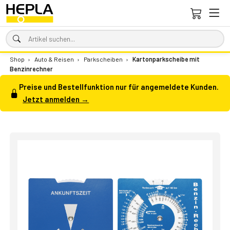
Shop
›
Auto & Reisen
›
Parkscheiben
›
Kartonparkscheibe mit
Benzinrechner
Preise und Bestellfunktion nur für angemeldete Kunden.
Jetzt anmelden →