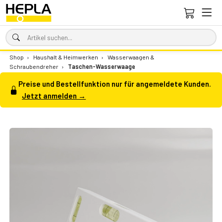
Shop
›
Haushalt & Heimwerken
›
Wasserwaagen &
Schraubendreher
›
Taschen-Wasserwaage
Preise und Bestellfunktion nur für angemeldete Kunden.
Jetzt anmelden →