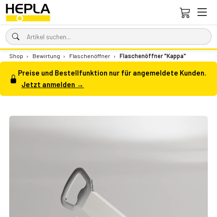
Shop
›
Bewirtung
›
Flaschenöffner
›
Flaschenöffner "Kappa"
Preise und Bestellfunktion nur für angemeldete Kunden.
Jetzt anmelden →