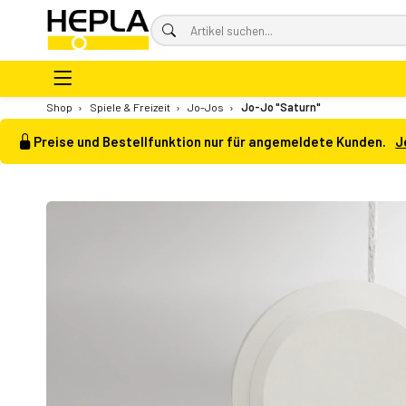
Shop
›
Spiele & Freizeit
›
Jo-Jos
›
Jo-Jo "Saturn"
Preise und Bestellfunktion nur für angemeldete Kunden.
J