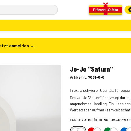
Präsent-O-Mat
etzt anmelden →
Jo-Jo "Saturn"
Artikelnr.:
7081-0-0
In extra schwerer Qualität, für beso
Das Jo-Jo "Saturn“ überzeugt durch 
angenehmes Handling. Ein klassischer
Werbeträger Aufmerksamkeit schaff
FARBE / AUSFÜHRUNG:
JO-JO "SA