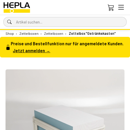
Shop
›
Zettelboxen
›
Zettelboxen
›
Zettelbox "Getränkekasten"
Preise und Bestellfunktion nur für angemeldete Kunden.
Jetzt anmelden →