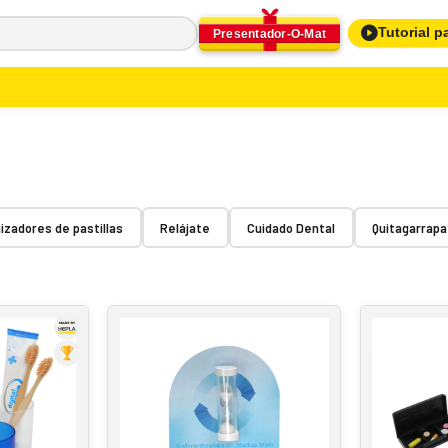
Tutorial p
Presentador-O-Mat
izadores de pastillas
Relájate
Cuidado Dental
Quitagarrap