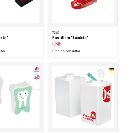
7289
Beta"
Pastillero "Lambda"
ltar
Precio a consultar