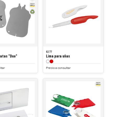
8277
patas "Duo"
Lima para uñas
ltar
Precio a consultar