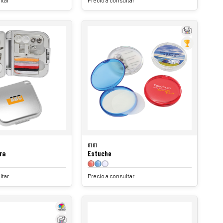
8181
ra
Estuche
ltar
Precio a consultar