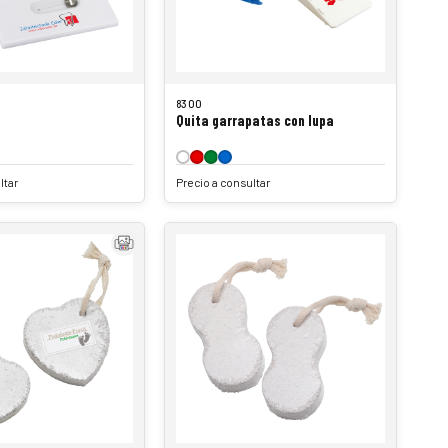
8300
Quita garrapatas con lupa
ltar
Precio a consultar