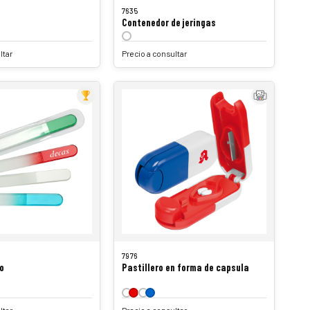
7635
Contenedor de jeringas
ltar
Precio a consultar
7976
o
Pastillero en forma de capsula
ltar
Precio a consultar