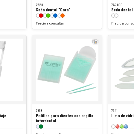
7528
7528OD
Seda dental "Cara"
Seda dental
Precio a consultar
Precio a consu
7838
7941
iaje
Palillos para dientes con cepillo
Lima de vidri
interdental
Precio a consultar
Precio a consu