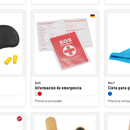
8461
8547
Información de emergencia
Cinta para g
Precio a consultar
Precio a consu