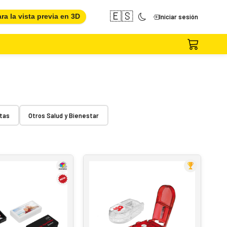
🇪🇸
ara la vista previa en 3D
Iniciar sesión
atas
Otros Salud y Bienestar