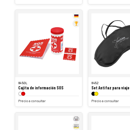
8450L
8452
Cajita de información SOS
Set Antifaz para viaje
Precio a consultar
Precio a consultar