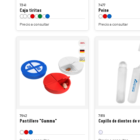
7341
7477
Caja tiritas
Peine
Precio a consultar
Precio a consultar
7642
7819
Pastillero "Gamma"
Cepillo de dientes de v
Precio a consultar
Precio a consultar