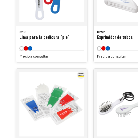
8291
8292
Lima para la pedicura "pie"
Exprimidor de tubos
Precio a consultar
Precio a consultar