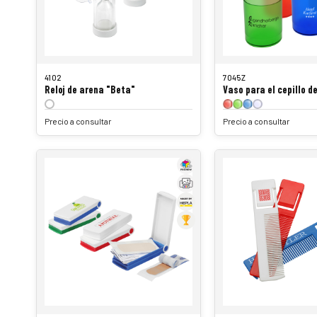
4102
7045Z
Reloj de arena "Beta"
Vaso para el cepillo d
Precio a consultar
Precio a consultar