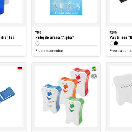
7188
7285
e dientes
Reloj de arena "Alpha"
Pastillero "
Precio a consultar
Precio a consu