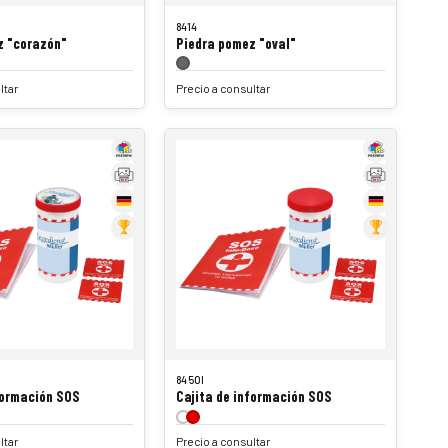
8414
z "corazón"
Piedra pomez "oval"
ltar
Precio a consultar
8450I
formación SOS
Cajita de información SOS
ltar
Precio a consultar