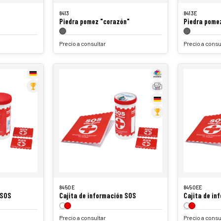
8413
8413E
Piedra pomez "corazón"
Piedra pome
Precio a consultar
Precio a consu
8450E
8450EE
 SOS
Cajita de información SOS
Cajita de in
Precio a consultar
Precio a consu