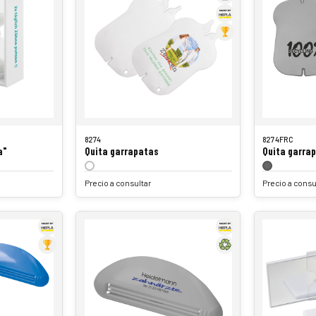
8274
8274FRC
a"
Quita garrapatas
Quita garra
Precio a consultar
Precio a consu