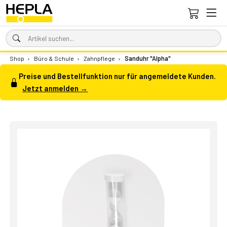
Shop
›
Büro & Schule
›
Zahnpflege
›
Sanduhr "Alpha"
Preise und Bestellfunktion nur für angemeldete Kunden.
Jetzt anmelden →