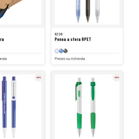
8208
era
Penna a sfera RPET
iesta
Prezzo su richiesta