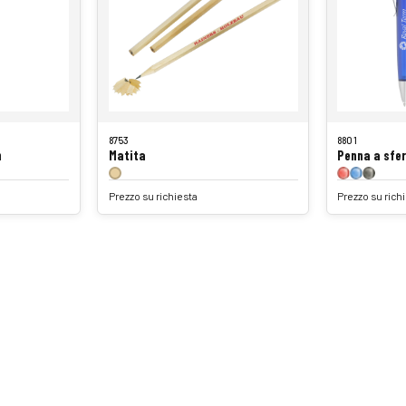
8753
8801
n
Matita
Penna a sfer
Prezzo su richiesta
Prezzo su rich