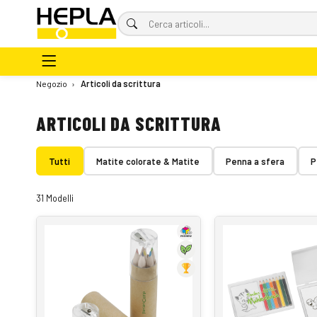
Negozio
›
Articoli da scrittura
ARTICOLI DA SCRITTURA
Tutti
Matite colorate & Matite
Penna a sfera
P
31 Modelli