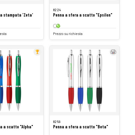
8224
ra stampata 'Zeta'
Penna a sfera a scatto "Epsilon"
iesta
Prezzo su richiesta
8259
a a scatto "Alpha"
Penna a sfera a scatto "Beta"