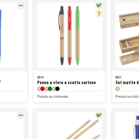
8314
8411
'
Penna a sfera a scatto cartone
Set matite d
Prezzo su richiesta
Prezzo su rich