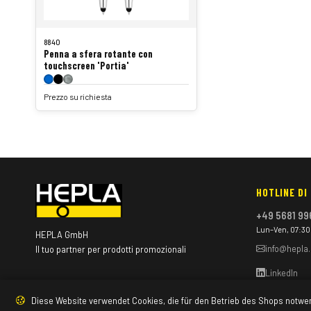
8840
Penna a sfera rotante con
touchscreen 'Portia'
Prezzo su richiesta
HOTLINE DI
+49 5681 99
Lun–Ven, 07:30 
HEPLA GmbH
info@hepla
Il tuo partner per prodotti promozionali
LinkedIn
Diese Website verwendet Cookies, die für den Betrieb des Shops notwe