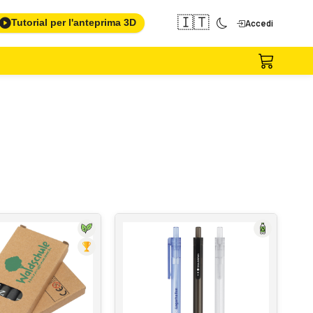
🇮🇹
Tutorial per l'anteprima 3D
Accedi