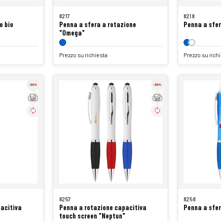
8217
8218
o bio
Penna a sfera a rotazione
Penna a sfe
"Omega"
Prezzo su richiesta
Prezzo su rich
8257
8258
acitiva
Penna a rotazione capacitiva
Penna a sfer
touch screen "Neptun"