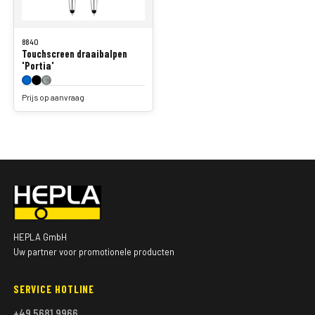
8840
Touchscreen draaibalpen
'Portia'
Prijs op aanvraag
HEPLA GmbH
Uw partner voor promotionele producten
SERVICE HOTLINE
+49 5681 9966