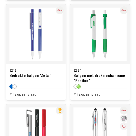
8218
8224
Bedrukte balpen 'Zeta'
Balpen met drukmechanisme
"Epsilon"
Prijs op aanvraag
Prijs op aanvraag