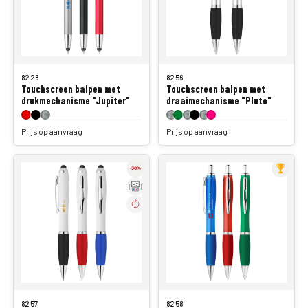
8228
8256
Touchscreen balpen met
Touchscreen balpen met
drukmechanisme "Jupiter"
draaimechanisme "Pluto"
Prijs op aanvraag
Prijs op aanvraag
8257
8258