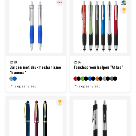
8280
8284
Balpen met drukmechanisme
Touchscreen balpen "Atlas"
"Gamma"
Prijs op aanvraag
Prijs op aanvraag