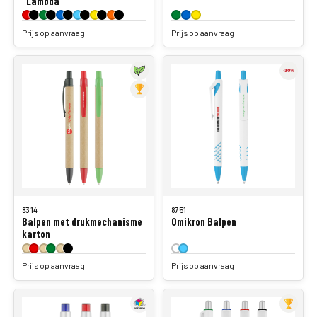
"Lambda"
Prijs op aanvraag
Prijs op aanvraag
8314
8751
Balpen met drukmechanisme
Omikron Balpen
karton
Prijs op aanvraag
Prijs op aanvraag