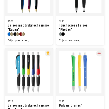
8301
8310
Balpen met drukmechanisme
Touchscreen balpen
"Kappa"
"Phobos"
Prijs op aanvraag
Prijs op aanvraag
8312
8313
Balpen met drukmechanisme
Balpen 'Uranus'