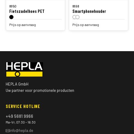
8650
8698
Fietszadelhoes PET
Smartphonehouder
Prijs op aanvraag
Prijs op aanvraag
HEPLA GmbH
Uw partner voor promotionele producten
SERVICE HOTLINE
+49 5681 9966
Ma–Vr, 07:30 – 16:30
info@hepla.de