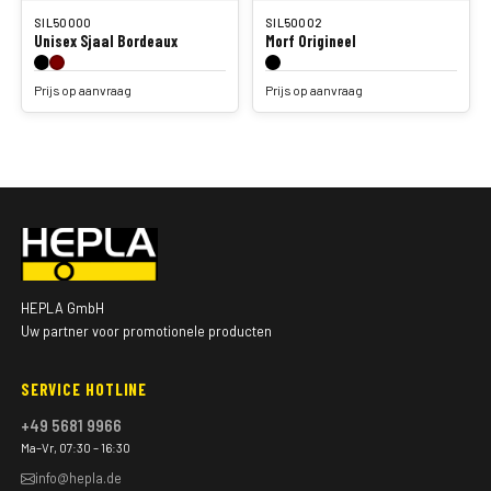
SIL50000
SIL50002
Unisex Sjaal Bordeaux
Morf Origineel
Prijs op aanvraag
Prijs op aanvraag
HEPLA GmbH
Uw partner voor promotionele producten
SERVICE HOTLINE
+49 5681 9966
Ma–Vr, 07:30 – 16:30
info@hepla.de