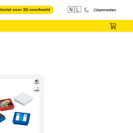
🇳🇱
torial voor 3D-voorbeeld
Aanmelden