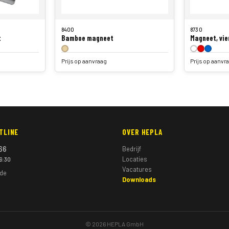
8400
8730
t
Bamboe magneet
Magneet, vie
Prijs op aanvraag
Prijs op aanvr
TLINE
OVER HEPLA
66
Bedrijf
Locaties
16:30
Vacatures
.de
Downloads
© 2026 HEPLA GmbH