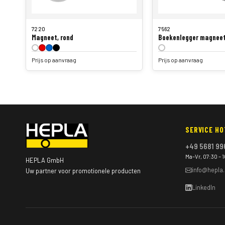
7220
7562
Magneet, rond
Boekenlegger magnee
Prijs op aanvraag
Prijs op aanvraag
SERVICE HO
+49 5681 99
Ma–Vr, 07:30 – 
HEPLA GmbH
info@hepla
Uw partner voor promotionele producten
LinkedIn