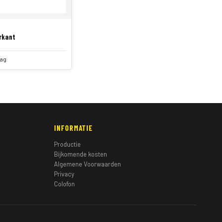
rkant
aag
INFORMATIE
Productie
Bijkomende kosten
Algemene Voorwaarden
Privacy
Colofon