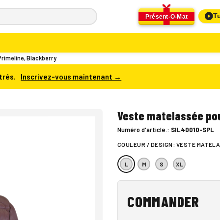
Tu
Présent-O-Mat
imeline, Blackberry
trés.
Inscrivez-vous maintenant →
Veste matelassée pou
Numéro d'article.:
SIL40010-SPL
COULEUR / DESIGN:
VESTE MATELA
L
M
S
XL
COMMANDER