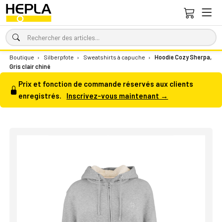
Boutique
›
Silberpfote
›
Sweatshirts à capuche
›
Hoodie Cozy Sherpa,
Gris clair chiné
Prix et fonction de commande réservés aux clients
enregistrés.
Inscrivez-vous maintenant →