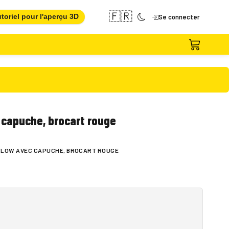
🇫🇷
toriel pour l'aperçu 3D
Se connecter
 capuche, brocart rouge
FLOW AVEC CAPUCHE, BROCART ROUGE