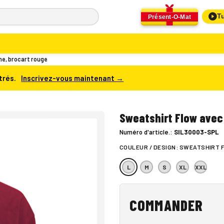
Tu
Présent-O-Mat
e, brocart rouge
trés.
Inscrivez-vous maintenant →
Sweatshirt Flow avec
Numéro d'article.:
SIL30003-SPL
COULEUR / DESIGN:
SWEATSHIRT 
L
M
S
XL
XXL
COMMANDER