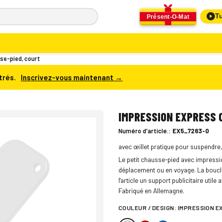
Tu
Présent-O-Mat
e-pied, court
trés.
Inscrivez-vous maintenant →
IMPRESSION EXPRESS C
Numéro d'article.:
EX5_7263-0
avec œillet pratique pour suspendre
Le petit chausse-pied avec impressio
déplacement ou en voyage. La boucle
l'article un support publicitaire util
Fabriqué en Allemagne.
COULEUR / DESIGN:
IMPRESSION E