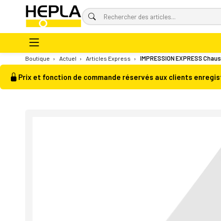
Boutique
›
Actuel
›
Articles Express
›
IMPRESSION EXPRESS Chauss
Prix et fonction de commande réservés aux clients enregis