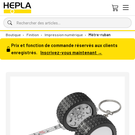
Boutique
›
Finition
›
Impression numérique
›
Mètre-ruban
Prix et fonction de commande réservés aux clients
enregistrés.
Inscrivez-vous maintenant →