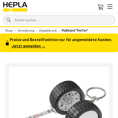
Shop
›
Veredelung
›
Digitaldruck
›
Maßband "Reifen"
Preise und Bestellfunktion nur für angemeldete Kunden.
Jetzt anmelden →