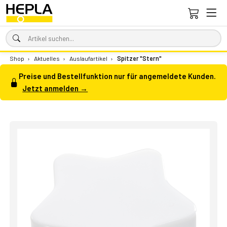
Shop
›
Aktuelles
›
Auslaufartikel
›
Spitzer "Stern"
Preise und Bestellfunktion nur für angemeldete Kunden.
Jetzt anmelden →