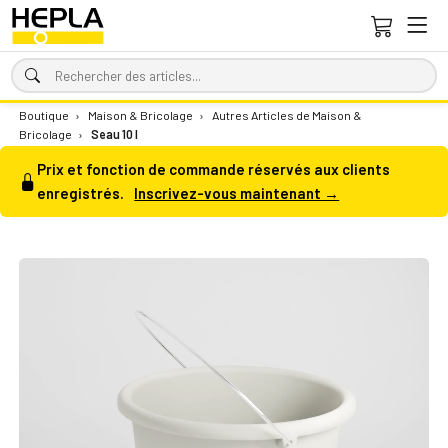
Boutique
›
Maison & Bricolage
›
Autres Articles de Maison &
Bricolage
›
Seau 10 l
Prix et fonction de commande réservés aux clients
enregistrés.
Inscrivez-vous maintenant →