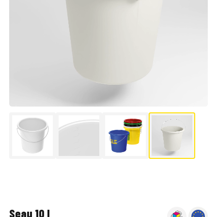
▶
Seau 10 l