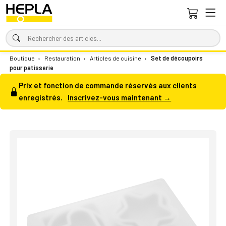
Boutique
›
Restauration
›
Articles de cuisine
›
Set de découpoirs
pour patisserie
Prix et fonction de commande réservés aux clients
enregistrés.
Inscrivez-vous maintenant →