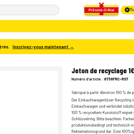
Tu
Présent-O-Mat
trés.
Inscrivez-vous maintenant →
Jeton de recyclage 1
Numéro d'article.:
8736FRC-RS7
fabriqué à partir d'environ 100 % de 
Der Einkaufswagenlöser Recycling ist
Einkaufswagen und verbindet nützlich
100 % recyceltem Kunststoff eignet e
Schlüsselring. Bitte beachten: Far
produktionsbedingt und technisch ni
Reklamationsgrund dar. Eine 100%ige