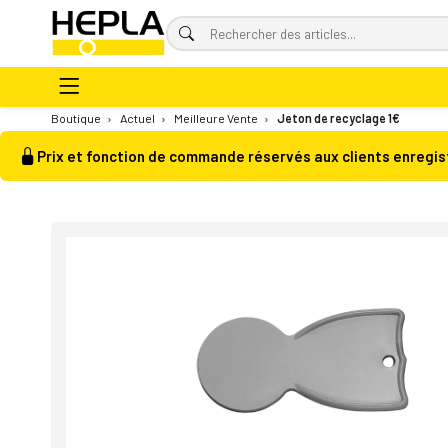
Boutique
›
Actuel
›
Meilleure Vente
›
Jeton de recyclage 1€
Prix et fonction de commande réservés aux clients enregis