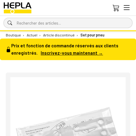
Boutique
›
Actuel
›
Article discontinué
›
Set pour pneu
Prix et fonction de commande réservés aux clients
enregistrés.
Inscrivez-vous maintenant →