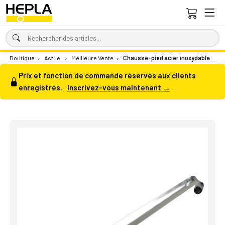
Boutique
›
Actuel
›
Meilleure Vente
›
Chausse-pied acier inoxydable
Prix et fonction de commande réservés aux clients
enregistrés.
Inscrivez-vous maintenant →