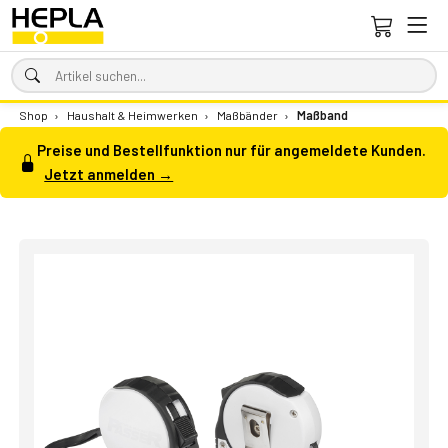
Shop
›
Haushalt & Heimwerken
›
Maßbänder
›
Maßband
Preise und Bestellfunktion nur für angemeldete Kunden.
Jetzt anmelden →