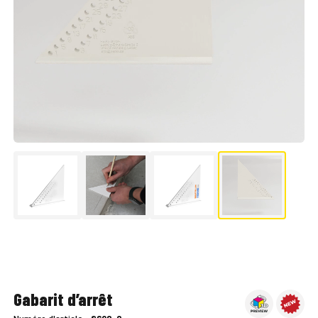
▶
Gabarit d’arrêt