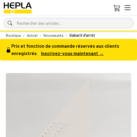
Boutique
›
Actuel
›
Nouveautés
›
Gabarit d’arrêt
Prix et fonction de commande réservés aux clients
enregistrés.
Inscrivez-vous maintenant →