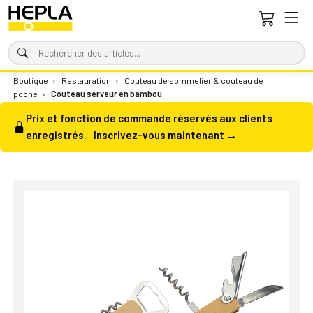
Boutique
›
Restauration
›
Couteau de sommelier & couteau de
poche
›
Couteau serveur en bambou
Prix et fonction de commande réservés aux clients
enregistrés.
Inscrivez-vous maintenant →