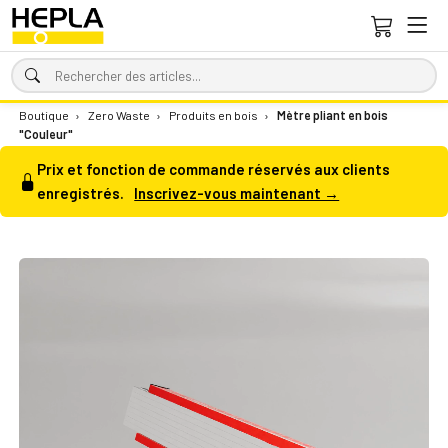
Boutique
›
Zero Waste
›
Produits en bois
›
Mètre pliant en bois
"Couleur"
Prix et fonction de commande réservés aux clients
enregistrés.
Inscrivez-vous maintenant →