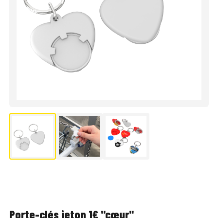
Porte-clés jeton 1€ "cœur"