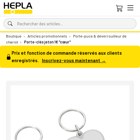
Boutique
›
Articles promotionnels
›
Porte-puce & déverrouilleur de
chariot
›
Porte-clés jeton 1€ "cœur"
Prix et fonction de commande réservés aux clients
enregistrés.
Inscrivez-vous maintenant →