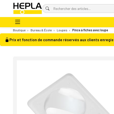
Boutique
›
Bureau & École
›
Loupes
›
Pince à fiches avec loupe
Prix et fonction de commande réservés aux clients enregis