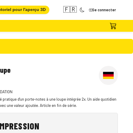
🇫🇷
toriel pour l'aperçu 3D
Se connecter
oupe
IDATION
ilité pratique d'un porte-notes à une loupe intégrée 2x. Un aide quotidien
vec une valeur ajoutée. Article en fin de série.
IMPRESSION