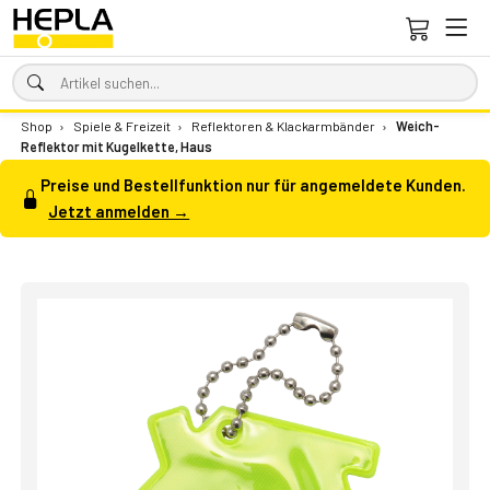
Shop
›
Spiele & Freizeit
›
Reflektoren & Klackarmbänder
›
Weich-
Reflektor mit Kugelkette, Haus
Preise und Bestellfunktion nur für angemeldete Kunden.
Jetzt anmelden →