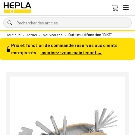
Boutique
›
Actuel
›
Nouveautés
›
Outil multifonction "BIKE"
Prix et fonction de commande réservés aux clients
enregistrés.
Inscrivez-vous maintenant →